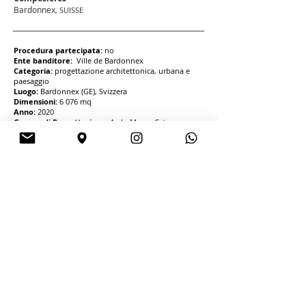
Bardonnex
, SUISSE
Procedura partecipata:
no
Ente banditore:
Ville de Bardonnex
Categoria:
progettazione architettonica, urbana e
paesaggio
Luogo:
Bardonnex (GE), Svizzera
Dimensioni:
6 076 mq
Anno:
2020
Gruppo di Progettazione:
Arch. Maura Caturano
(Paesaggista), Arch. Federico Calabrese (Capogruppo)
Progetti e Concorsi
STUDIO MAAN S.R.L.
P.IVA: IT04673610616
CCIAA di Caserta - N. REA :CE-345763
CCIAA di Napoli - N. REA: NA-1080386
Sede operativa: Via Depretis
19 80133
Napoli
Tel.
+39-08119568235
Pec:
studiomaansrl@pec.it
Email : info.studiomaan@gmail.com
Capitale sociale: 10.000 euro