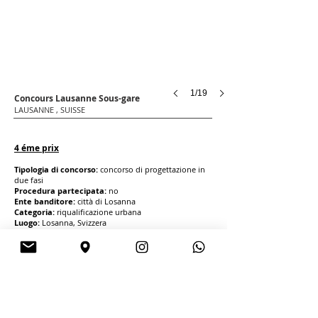
1/19
Concours Lausanne Sous-gare
LAUSANNE , SUISSE
4 éme prix
Tipologia di concorso:
concorso di progettazione in
due fasi
Procedura partecipata:
no
Ente banditore:
città di Losanna
Categoria:
riqualificazione urbana
Luogo:
Losanna, Svizzera
Dimensioni:
8 500,00 mq
Anno:
2018
Esito:
seconda fase, vincitore 4° premio
Importo opere:
CHF 12 000 000
Pubblicazioni:
http://pole-gare.ch/sous-gare