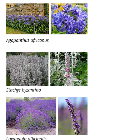
Agapanthus africanus
Stachys byzantina
Lavandula officinalis