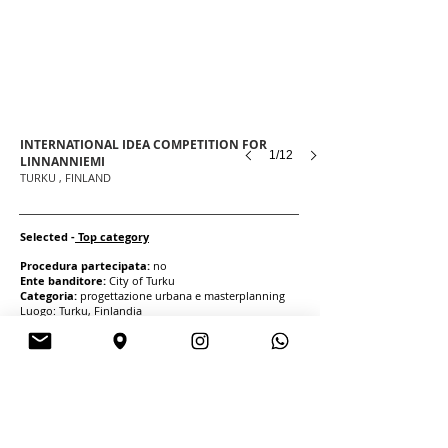
INTERNATIONAL IDEA COMPETITION FOR
1/12
LINNANNIEMI
TURKU , FINLAND
Selected -
Top category
Procedura partecipata:
no
Ente banditore:
City of Turku
Categoria:
progettazione urbana e masterplanning
Luogo: Turku, Finlandia
Dimensioni: 350’000 mq
Anno: 2020
Esito: Topcategory
Importo opere:
Pubblicazioni:
http://www.turku.fi/en/linnanniemi
Progetti e Concorsi