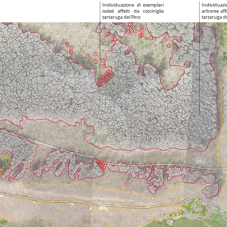
Individuazione di esemplari
Individua
isolati affetti da cocciniglia
arboree affe
tartaruga del Pino
tartaruga de