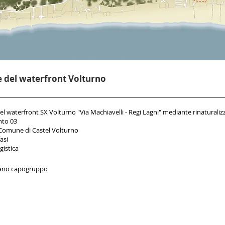
ne del waterfront Volturno
del waterfront SX Volturno "Via Machiavelli - Regi Lagni" mediante rinaturaliz
nto 03
omune di Castel Volturno
fasi
istica
ano capogruppo