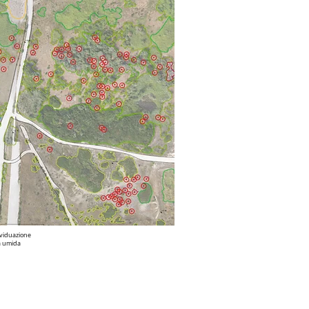
viduazione
a umida