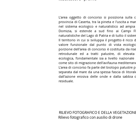
L'area oggetto di concorso si posiziona sulla c
provincia di Caserta, tra la pineta e l'uscita a mar
nel sistema ecologico e naturalistico ad ampia 
Domizia, si estende a sud fino ai Campi Fl
naturalistiche del Lago di Patria e di tutto il sist
Il territorio in cui si sviluppa il progetto è ricco
valore funzionale dal punto di vista ecologi
porzione dell'area di concorso è costituita da ris
retrodunale ed a tratti palustre, di elevata
ecologica, fondamentale sia a livello nazionale p
come sito di migrazione dell'avifauna mediterran
L'area di concorso fa parte del biotopo palustre 
separata dal mare da una spessa fascia di litoral
dall'azione erosiva delle onde e dalla sabbia 
residuale.
RILIEVO FOTOGRAFICO E DELLA VEGETAZION
Rilievo fotografico con ausilio di drone