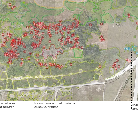
cie arboree
Individuazione del sistema
Indi
ti nell'area
dunale degradato
are