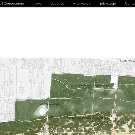
s | Competitions
news
about us
what we do
job /stage
Conta