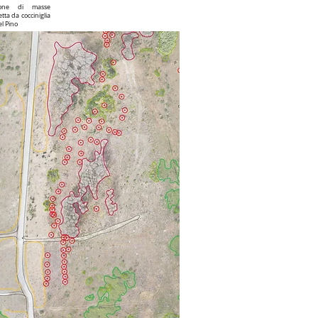
zione di masse
tta da cocciniglia
l Pino