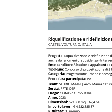
Riqualificazione e ridefinizio
CASTEL
VOLTURNO, ITALIA
Progetto:
Riqualificazione e ridefinizione 
anche da fenomeni di subsidenza - Interve
Ent
e banditore / Stazion
e appaltante :
C
Tipologia:
Concorso di progettazione di 2 
Categoria:
Progettazione urbana e paesagg
Procedura partecipata:
no
Team:
STUDIO MAAN | Arch. Maura Catur
Servizi:
PFTE, DEF
Luogo:
Castel Volturno, Italia
Anno:
2023
Dimensioni:
673.800 mq ~ 67,4 ha
Importo lavori:
€ 4.982.385,87
Risultato:
3° premio