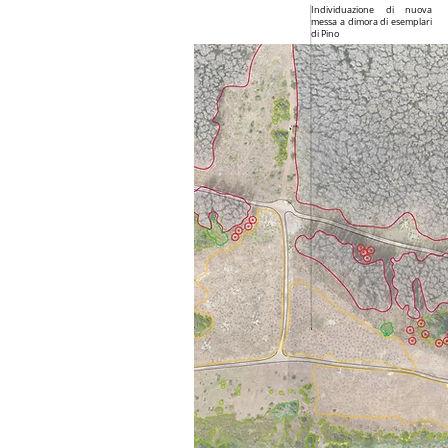
Individuazione di nuova
messa a dimora di esemplari
di Pino