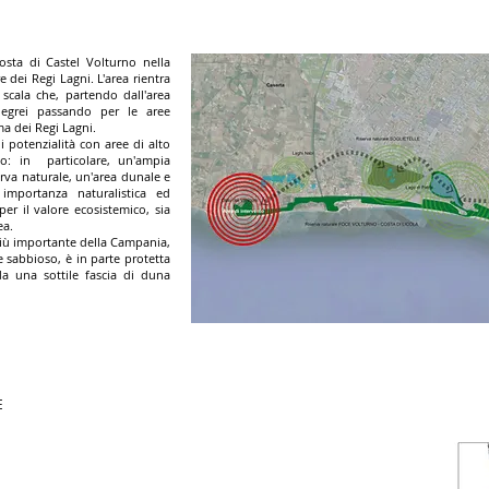
osta di Castel Volturno nella
e dei Regi Lagni. L'area rientra
scala che, partendo dall'area
egrei passando per le aree
ema dei Regi Lagni.
 di potenzialità con aree di alto
co: in particolare, un'ampia
erva naturale, un'area dunale e
 importanza naturalistica ed
er il valore ecosistemico, sia
ea.
più importante della Campania,
e sabbioso, è in parte protetta
da una sottile fascia di duna
E