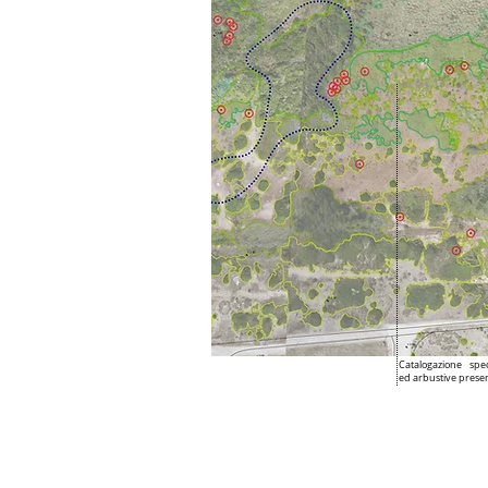
Catalogazione spe
ed arbustive presen