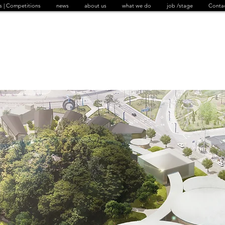
s | Competitions
news
about us
what we do
job /stage
Conta