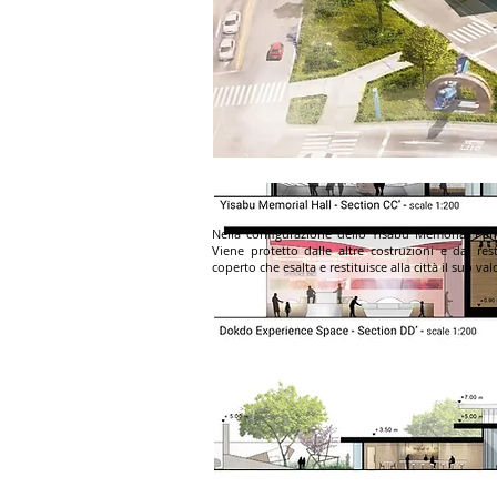
Nella configurazione dello Yisabu Memorial Par
Viene protetto dalle altre costruzioni e dal res
coperto che esalta e restituisce alla città il suo va