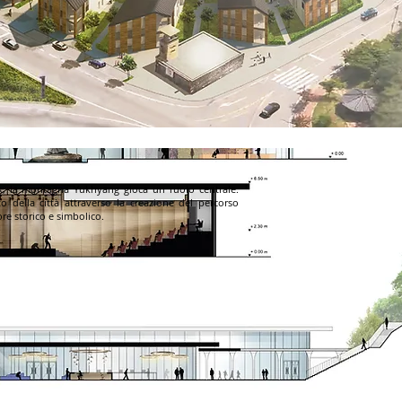
k, la montagna Yukhyang gioca un ruolo centrale.
to della città attraverso la creazione del percorso
lore storico e simbolico.