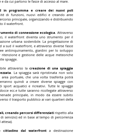
ive e da cui partono le fasce di accesso al mare.
i ed in programma e creare dei nuovi poli
tè di funzioni, nuovi edifici e creando aree
ercorso principale, organizzando e distribuendo
o il waterfront.
rumento di connessione ecologica
. Attraverso
ici, il waterfront diventa uno strumento per il
azione urbana sostenibile. La progettazione di
 a sud il waterfront, e attraverso diverse fasce
e antiinquinamento, giardini per lo sviluppo
er ritenzione e gestione delle acque meteoriche
lle spiagge.
abile attraverso la
creazione di una spiaggia
rezzata
. La spiaggia sarà ripristinata non solo
area portuale, che una volta trasferita potrà
erranno quindi a creare diverse spiagge con
i sport acquatici e ricreativi. Tutte le spiagge
 docce ecc.e tutte saranno ricollegate attraverso
enade principale, in modo da essere subito
verso il trasporto pubblico ai vari quartieri della
li, creando percorsi differenziati
rispetto alla
e di servizio) ed in base al tempo di percorrenza
 attesa).
e cittadino dal waterfront
a destinazione