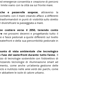
 ed emergenze consentita e creazione di percorsi
 limite viario con la città sia sul fronte mare.
che e passerelle sospese
, attraverso la
 contatto con il mare creando affacci a differenti
trasformandoli in punti di visibilità sullo stretto
diversificare la passeggiata a mare.
ree costiere verso il 2050, tenendo conto
re
nei prossimi decenni e progettando tutto il
 e fasce pedonali a quote differenti sul livello
aterfront e della sua percorribilità pedonale in
 punto di vista ambientale che tecnologico
 l’uso del waterfront durante tutto l’anno
. Il
zo di tecnologie sostenibile con l’obbiettivo di
ilizzando tecnologie di illuminazione smart ad
imento, come anche un’attenta gestione delle
clo e riutilizzo nelle aree verdi dei parchi, come
 abbattere le isole di calore urbano.