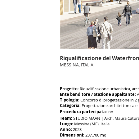
Riqualificazione del Waterfron
MESSINA, ITALIA
Progetto:
Riqualificazione urbanistica, arc
Ent
e banditore / Stazion
e appaltante:
A
Tipologia:
Concorso di progettazione
in 2 
Categoria:
Progettazione
architettonica e
Procedura partecipata:
no
Team:
STUDIO MAAN | Arch. Maura Catur
Luogo:
Messina (ME), Italia
Anno:
2023
Dimensioni:
237.700
mq