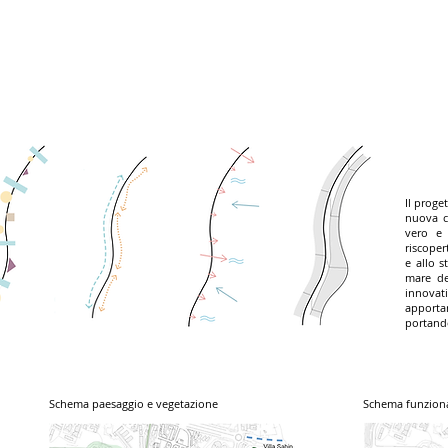
Il proge
nuova c
vero e 
riscopert
e allo s
mare de
innovat
apportar
portand
Schema paesaggio e vegetazione
Schema funzion