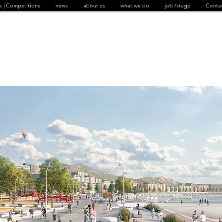
s | Competitions
news
about us
what we do
job /stage
Conta