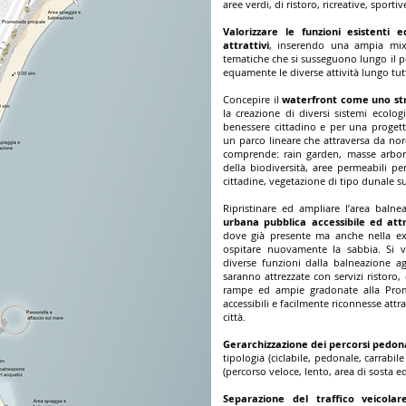
aree verdi, di ristoro, ricreative, sport
Valorizzare le funzioni esistent
attrattivi
, inserendo una ampia mixi
tematiche che si susseguono lungo il p
equamente le diverse attività lungo tutt
Concepire il
waterfront come uno st
la creazione di diversi sistemi ecolog
benessere cittadino e per una progett
un parco lineare che attraversa da nord
comprende: rain garden, masse arbore
della biodiversità, aree permeabili p
cittadine, vegetazione di tipo dunale su
Ripristinare ed ampliare l’area balne
urbana pubblica accessibile ed att
dove già presente ma anche nella ex 
ospitare nuovamente la sabbia. Si v
diverse funzioni dalla balneazione agl
saranno attrezzate con servizi ristoro,
rampe ed ampie gradonate alla Prom
accessibili e facilmente riconnesse attra
città.
Gerarchizzazione dei percorsi pedona
tipologia (ciclabile, pedonale, carrabil
(percorso veloce, lento, area di sosta ed
Separazione del traffico veicolar