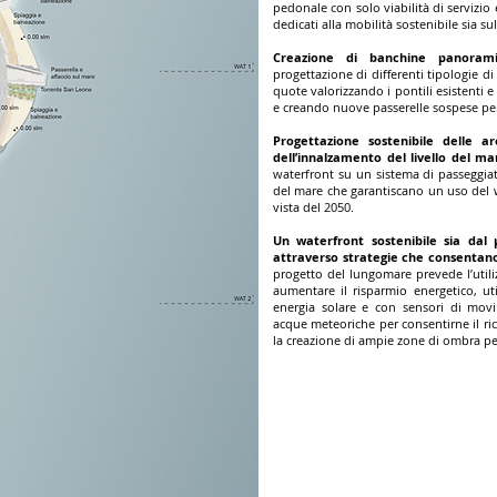
pedonale con solo viabilità di servizio
dedicati alla mobilità sostenibile sia sul
Creazione di banchine panorami
progettazione di differenti tipologie di
quote valorizzando i pontili esistenti e 
e creando nuove passerelle sospese per 
Progettazione sostenibile delle a
dell’innalzamento del livello del ma
waterfront su un sistema di passeggiate
del mare che garantiscano un uso del w
vista del 2050.
Un waterfront sostenibile sia dal
attraverso strategie che consentano
progetto del lungomare prevede l’utiliz
aumentare il risparmio energetico, ut
energia solare e con sensori di mov
acque meteoriche per consentirne il rici
la creazione di ampie zone di ombra per