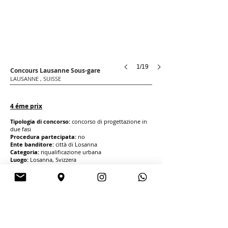
1/19
Concours Lausanne Sous-gare
LAUSANNE , SUISSE
4 éme prix
Tipologia di concorso:
concorso di progettazione in
due fasi
Procedura partecipata:
no
Ente banditore:
città di Losanna
Categoria:
riqualificazione urbana
Luogo:
Losanna, Svizzera
Dimensioni:
8 500,00 mq
Anno:
2018
Esito:
seconda fase, vincitore 4° premio
Importo opere:
CHF 12 000 000
Pubblicazioni:
http://pole-gare.ch/sous-gare