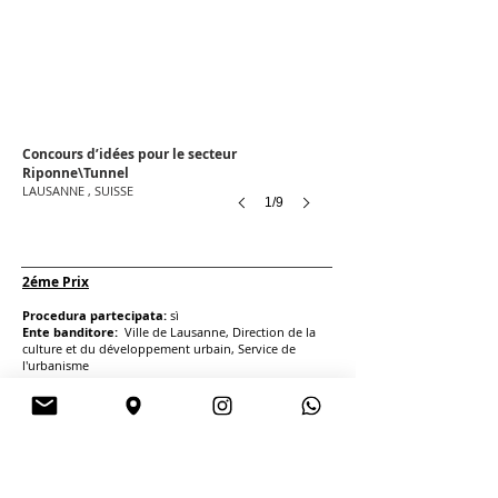
Concours d’idées pour le secteur
Riponne\Tunnel
LAUSANNE , SUISSE
1/9
2éme Prix
Procedura partecipata:
sì
Ente banditore:
Ville de Lausanne, Direction de la
culture et du développement urbain, Service de
l'urbanisme
Categoria:
progettazione architettonica, urbana e
paesaggio
Luogo:
Losanna, Svizzera
Dimensioni:
50 000,00 mq
Anno:
2019
Progetti e Concorsi