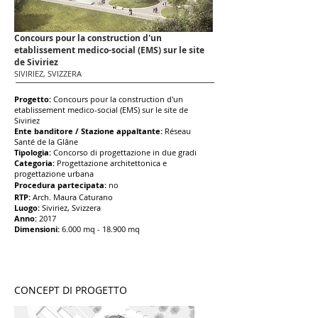
Concours pour la construction d'un
etablissement medico-social (EMS) sur le site
de Siviriez
SIVIRIEZ, SVIZZERA
Progetto:
Concours pour la construction d'un
etablissement medico-social (EMS) sur le site de
Siviriez
Ent
e banditore / Stazion
e appaltante:
Réseau
Santé de la Glâne
Tipologia:
Concorso di progettazione in due gradi
Categoria:
Progettazione
architettonica e
progettazione urbana
Procedura partecipata:
no
RTP:
Arc
h. Maura Caturano
Luogo:
Siviriez, Svizzera
Anno:
2017
Dimensioni:
6.000 mq - 18.900 mq
CONCEPT DI PROGETTO