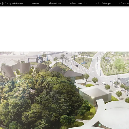
s | Competitions
news
about us
what we do
job /stage
Conta