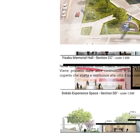
Nella configurazione dello Yisabu Memorial Par
Viene protetto dalle altre costruzioni e dal res
coperto che esalta e restituisce alla città il suo va