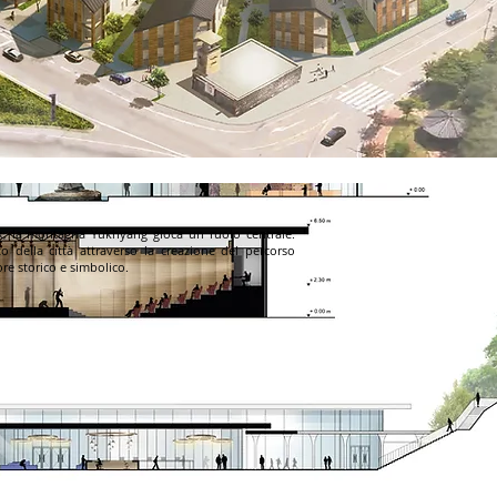
k, la montagna Yukhyang gioca un ruolo centrale.
to della città attraverso la creazione del percorso
lore storico e simbolico.