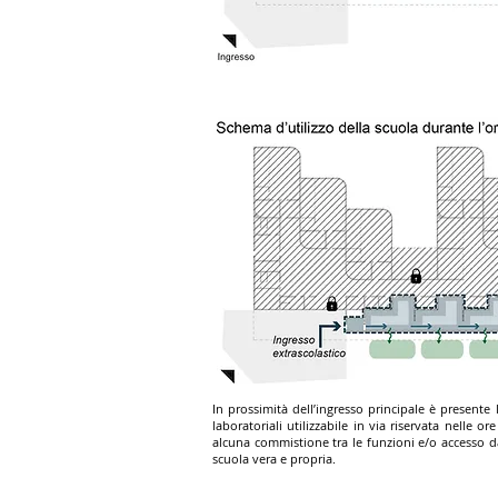
In prossimità dell’ingresso principale è presente 
laboratoriali utilizzabile in via riservata nelle 
alcuna commistione tra le funzioni e/o accesso da 
scuola vera e propria.