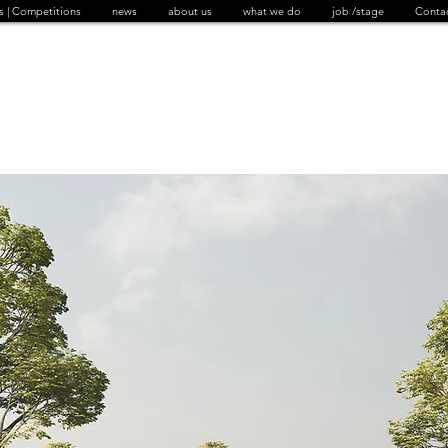
s | Competitions
news
about us
what we do
job /stage
Conta