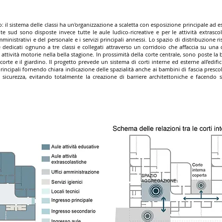
 il sistema delle classi ha un'organizzazione a scaletta con esposizione principale ad 
nte sud sono disposte invece tutte le aule ludico-ricreative e per le attività extrasc
mministrativi e del personale e i servizi principali annessi. Lo spazio di distribuzione r
dedicati ognuno a tre classi e collegati attraverso un corridoio che affaccia su una
attività motorie nella bella stagione. In prossimità della corte centrale, sono poste la 
rte e il giardino. Il progetto prevede un sistema di corti interne ed esterne all’edific
incipali fornendo chiara indicazione delle spazialità anche ai bambini di fascia prescola
a sicurezza, evitando totalmente la creazione di barriere architettoniche e facendo s