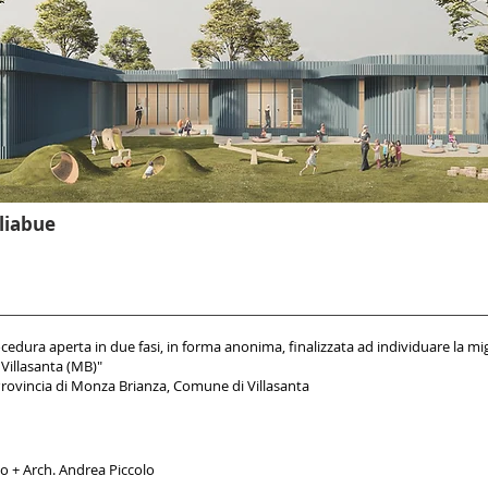
liabue
edura aperta in due fasi, in forma anonima, finalizzata ad individuare la m
- Villasanta (MB)"
rovincia di Monza Brianza,
Comune di Villasanta
o + A
rch. Andrea Pi
ccolo